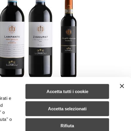
Accetta tutti i cookie
rati e
ad
Accetta selezionati
” o
uta" o
Rifiuta