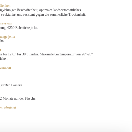
fenheit
-lehmiger Beschaffenheit, optimales landwirtschaftliches
t strukturiert und resistent gegen die sommerliche Trockenheit.
gssystem
ung, 6250 Rebstöcke je ha.
enge je ha
 ha.
r
on bei 12 C° für 30 Stunden. Maximale Gärtemperatur von 26°-28°
ichen.
zeration
 großen Fässern.
2 Monate auf der Flasche.
ter jahrgang