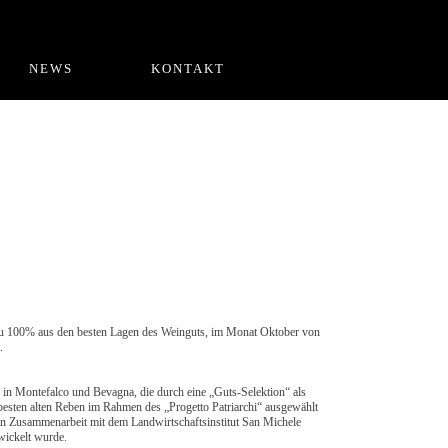
NEWS
KONTAKT
zu 100% aus den besten Lagen des Weinguts, im Monat Oktober von
.
in Montefalco und Bevagna, die durch eine „Guts-Selektion“ als
besten alten Reben im Rahmen des „Progetto Patriarchi“ ausgewählt
in Zusammenarbeit mit dem Landwirtschaftsinstitut San Michele
wickelt wurde.