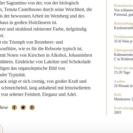
 der Sagrantino von der, von der biologisch
Bodenbeschaf
ten, Tenuta Castelbuono durch seine Weichheit, die
Von schlammig
Potenzial, gu
is der bewussten Arbeit im Weinberg und des
aus in großen Holzfässern ist.
Reberziehun
Kordonerzieh
ver und strahlend rubinroter Farbe, tiefgründig
rt.
Produktionsm
35 hl Wein je
 ein Triumph von Brombeer- und
nfitüre, wie es für die Rebsorte typisch ist,
Gärtemperatu
it Noten von Kirschen in Alkohol, Johannisbrot
Kaltmazerati
C in Holzbott
lättern. Eindrücke von Lakritze und Schokolade
digen das organoleptische Bild von
Dauer der ma
15-20 Tage.
der Typizität.
ck zeigt er sich cremig, von großer Kraft und
Ausbau
24 Monate in
g schmeichelnd, lang anhaltend mit feinziselierten
von seltener Feinheit, Eleganz und Adel.
Reife
Mindestens 1
diese
Erster erzeug
2003
S