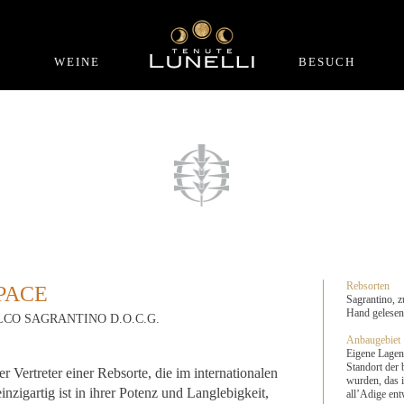
WEINE
BESUCH
Rebsorten
PACE
Sagrantino, 
Hand gelesen
CO SAGRANTINO D.O.C.G.
Anbaugebiet
Eigene Lagen 
Standort der 
er Vertreter einer Rebsorte, die im internationalen
wurden, das 
nzigartig ist in ihrer Potenz und Langlebigkeit,
all’Adige ent