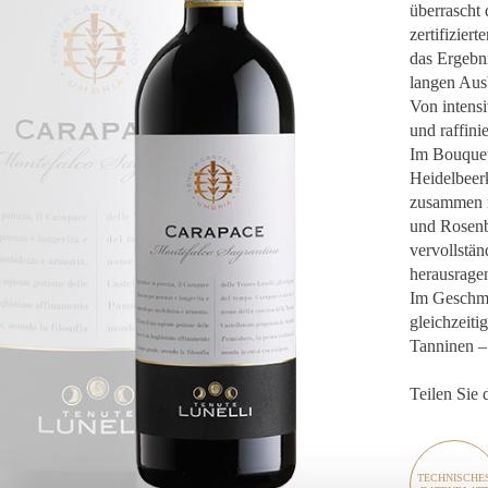
überrascht
zertifizier
das Ergebn
langen Ausb
Von intensi
und raffinie
Im Bouquet
Heidelbeerko
zusammen m
und Rosenb
vervollstän
herausragen
Im Geschma
gleichzeiti
Tanninen – 
Teilen Sie 
TECHNISCHE